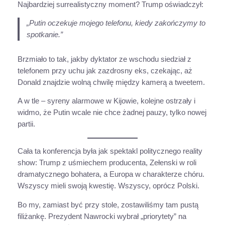
Najbardziej surrealistyczny moment? Trump oświadczył:
„Putin oczekuje mojego telefonu, kiedy zakończymy to
spotkanie.”
Brzmiało to tak, jakby dyktator ze wschodu siedział z
telefonem przy uchu jak zazdrosny eks, czekając, aż
Donald znajdzie wolną chwilę między kamerą a tweetem.
A w tle – syreny alarmowe w Kijowie, kolejne ostrzały i
widmo, że Putin wcale nie chce żadnej pauzy, tylko nowej
partii.
Cała ta konferencja była jak spektakl politycznego reality
show: Trump z uśmiechem producenta, Zełenski w roli
dramatycznego bohatera, a Europa w charakterze chóru.
Wszyscy mieli swoją kwestię. Wszyscy, oprócz Polski.
Bo my, zamiast być przy stole, zostawiliśmy tam pustą
filiżankę. Prezydent Nawrocki wybrał „priorytety” na