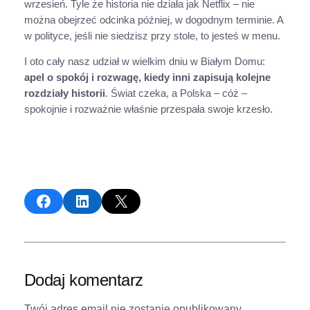
wrzesień. Tyle że historia nie działa jak Netflix – nie
można obejrzeć odcinka później, w dogodnym terminie. A
w polityce, jeśli nie siedzisz przy stole, to jesteś w menu.
I oto cały nasz udział w wielkim dniu w Białym Domu:
apel o spokój i rozwagę, kiedy inni zapisują kolejne
rozdziały historii
. Świat czeka, a Polska – cóż –
spokojnie i rozważnie właśnie przespała swoje krzesło.
Share on Facebook
Share on LinkedIn
Share on X
Dodaj komentarz
Twój adres email nie zostanie opublikowany.