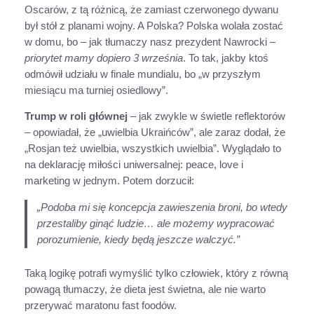
Oscarów, z tą różnicą, że zamiast czerwonego dywanu
był stół z planami wojny. A Polska? Polska wolała zostać
w domu, bo – jak tłumaczy nasz prezydent Nawrocki –
priorytet mamy dopiero 3 września
. To tak, jakby ktoś
odmówił udziału w finale mundialu, bo „w przyszłym
miesiącu ma turniej osiedlowy”.
Trump w roli głównej
– jak zwykle w świetle reflektorów
– opowiadał, że „uwielbia Ukraińców”, ale zaraz dodał, że
„Rosjan też uwielbia, wszystkich uwielbia”. Wyglądało to
na deklarację miłości uniwersalnej: peace, love i
marketing w jednym. Potem dorzucił:
„Podoba mi się koncepcja zawieszenia broni, bo wtedy
przestaliby ginąć ludzie… ale możemy wypracować
porozumienie, kiedy będą jeszcze walczyć.”
Taką logikę potrafi wymyślić tylko człowiek, który z równą
powagą tłumaczy, że dieta jest świetna, ale nie warto
przerywać maratonu fast foodów.