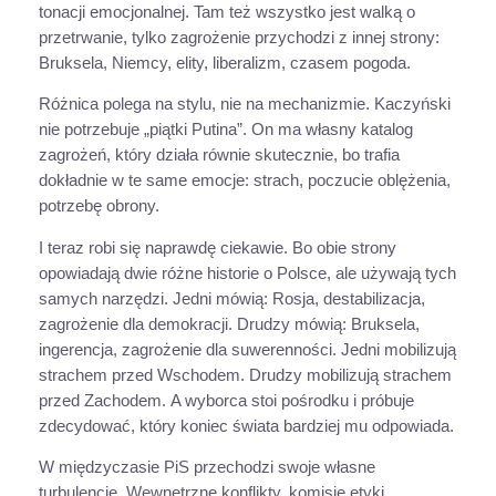
tonacji emocjonalnej. Tam też wszystko jest walką o
przetrwanie, tylko zagrożenie przychodzi z innej strony:
Bruksela, Niemcy, elity, liberalizm, czasem pogoda.
Różnica polega na stylu, nie na mechanizmie. Kaczyński
nie potrzebuje „piątki Putina”. On ma własny katalog
zagrożeń, który działa równie skutecznie, bo trafia
dokładnie w te same emocje: strach, poczucie oblężenia,
potrzebę obrony.
I teraz robi się naprawdę ciekawie. Bo obie strony
opowiadają dwie różne historie o Polsce, ale używają tych
samych narzędzi. Jedni mówią: Rosja, destabilizacja,
zagrożenie dla demokracji. Drudzy mówią: Bruksela,
ingerencja, zagrożenie dla suwerenności. Jedni mobilizują
strachem przed Wschodem. Drudzy mobilizują strachem
przed Zachodem. A wyborca stoi pośrodku i próbuje
zdecydować, który koniec świata bardziej mu odpowiada.
W międzyczasie PiS przechodzi swoje własne
turbulencje. Wewnętrzne konflikty, komisje etyki,