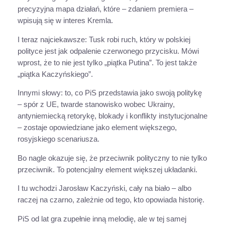
precyzyjna mapa działań, które – zdaniem premiera –
wpisują się w interes Kremla.
I teraz najciekawsze: Tusk robi ruch, który w polskiej
polityce jest jak odpalenie czerwonego przycisku. Mówi
wprost, że to nie jest tylko „piątka Putina”. To jest także
„piątka Kaczyńskiego”.
Innymi słowy: to, co PiS przedstawia jako swoją politykę
– spór z UE, twarde stanowisko wobec Ukrainy,
antyniemiecką retorykę, blokady i konflikty instytucjonalne
– zostaje opowiedziane jako element większego,
rosyjskiego scenariusza.
Bo nagle okazuje się, że przeciwnik polityczny to nie tylko
przeciwnik. To potencjalny element większej układanki.
I tu wchodzi Jarosław Kaczyński, cały na biało – albo
raczej na czarno, zależnie od tego, kto opowiada historię.
PiS od lat gra zupełnie inną melodię, ale w tej samej