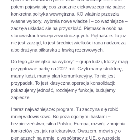
potem pojawia się coś znacznie ciekawszego niż patos:
konkretna polityka wewnętrzna. KO właśnie przeszła
własne wybory, wybrała nowe władze i – co ważniejsze –
zaczęła układać się na przyszłość. Piętnaście osób na
stanowiskach wiceprzewodniczących. Piętnaście. To już
nie jest zarząd, to jest średniej wielkości rada nadzorcza
albo drużyna piłkarska z ławką rezerwowych.
Do tego „dziesiątka na wybory” – grupa ludzi, którzy mają
przygotować partię na 2027 rok. Czyli mamy strukturę,
mamy ludzi, mamy plan komunikacyjny. To nie jest
przypadek. To jest klasyczna operacja konsolidacji:
pokazujemy jedność, rozdajemy funkcje, budujemy
zaplecze.
I teraz najważniejsze: program. Tu zaczyna się robić
mniej widowiskowo. Bo poza ogólnymi hasłami –
bezpieczeństwo, silna Polska, Europa, rozwój, zbrojenia –
konkretów jest jak na lekarstwo. Owszem, mówi się o
pieniądzach na armię, o współpracy z UE, o wzroście