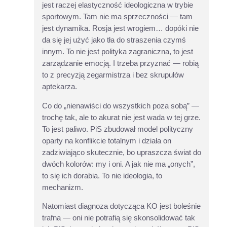
jest raczej elastyczność ideologiczna w trybie
sportowym. Tam nie ma sprzeczności — tam
jest dynamika. Rosja jest wrogiem… dopóki nie
da się jej użyć jako tła do straszenia czymś
innym. To nie jest polityka zagraniczna, to jest
zarządzanie emocją. I trzeba przyznać — robią
to z precyzją zegarmistrza i bez skrupułów
aptekarza.
Co do „nienawiści do wszystkich poza sobą” —
trochę tak, ale to akurat nie jest wada w tej grze.
To jest paliwo. PiS zbudował model polityczny
oparty na konflikcie totalnym i działa on
zadziwiająco skutecznie, bo upraszcza świat do
dwóch kolorów: my i oni. A jak nie ma „onych”,
to się ich dorabia. To nie ideologia, to
mechanizm.
Natomiast diagnoza dotycząca KO jest boleśnie
trafna — oni nie potrafią się skonsolidować tak