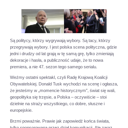
Są politycy, którzy wygrywają wybory. Są tacy, którzy
przegrywają wybory. I jest polska scena polityczna, gdzie
jedni i drudzy od lat grają w tę samą grę, tylko zmieniają
dekoracje i hasła, a publiczność udaje, że to nowa
premiera, a nie 47. sezon tego samego serialu.
Weźmy ostatni spektakl, czyli Radę Krajową Koalicji
Obywatelskiej. Donald Tusk wychodzi na scenę i ogłasza,
że jesteśmy w „momencie historycznym”, świat się wali,
geopolityka się trzęsie, a Polska – oczywiście – stoi
dzielnie na straży wszystkiego, co dobre, słuszne i
europejskie.
Brzmi poważnie. Prawie jak zapowiedź końca świata,
tylko sponsorowana przez dział komunikacji. Ale zaraz