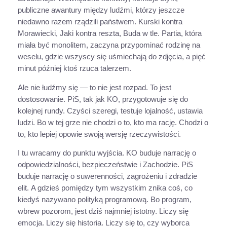
publiczne awantury między ludźmi, którzy jeszcze
niedawno razem rządzili państwem. Kurski kontra
Morawiecki, Jaki kontra reszta, Buda w tle. Partia, która
miała być monolitem, zaczyna przypominać rodzinę na
weselu, gdzie wszyscy się uśmiechają do zdjęcia, a pięć
minut później ktoś rzuca talerzem.
Ale nie łudźmy się — to nie jest rozpad. To jest
dostosowanie. PiS, tak jak KO, przygotowuje się do
kolejnej rundy. Czyści szeregi, testuje lojalność, ustawia
ludzi. Bo w tej grze nie chodzi o to, kto ma rację. Chodzi o
to, kto lepiej opowie swoją wersję rzeczywistości.
I tu wracamy do punktu wyjścia. KO buduje narrację o
odpowiedzialności, bezpieczeństwie i Zachodzie. PiS
buduje narrację o suwerenności, zagrożeniu i zdradzie
elit. A gdzieś pomiędzy tym wszystkim znika coś, co
kiedyś nazywano polityką programową. Bo program,
wbrew pozorom, jest dziś najmniej istotny. Liczy się
emocja. Liczy się historia. Liczy się to, czy wyborca