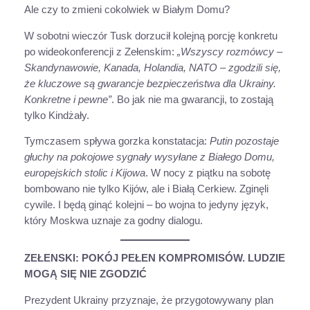
Ale czy to zmieni cokolwiek w Białym Domu?
W sobotni wieczór Tusk dorzucił kolejną porcję konkretu
po wideokonferencji z Zełenskim:
„Wszyscy rozmówcy –
Skandynawowie, Kanada, Holandia, NATO – zgodzili się,
że kluczowe są gwarancje bezpieczeństwa dla Ukrainy.
Konkretne i pewne”
. Bo jak nie ma gwarancji, to zostają
tylko Kindżały.
Tymczasem spływa gorzka konstatacja:
Putin pozostaje
głuchy na pokojowe sygnały wysyłane z Białego Domu,
europejskich stolic i Kijowa
. W nocy z piątku na sobotę
bombowano nie tylko Kijów, ale i Białą Cerkiew. Zginęli
cywile. I będą ginąć kolejni – bo wojna to jedyny język,
który Moskwa uznaje za godny dialogu.
ZEŁENSKI: POKÓJ PEŁEN KOMPROMISÓW. LUDZIE
MOGĄ SIĘ NIE ZGODZIĆ
Prezydent Ukrainy przyznaje, że przygotowywany plan