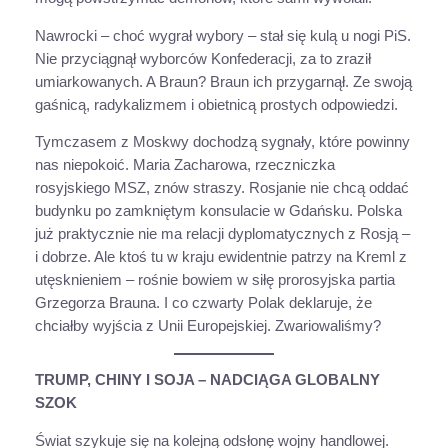
Nawrocki – choć wygrał wybory – stał się kulą u nogi PiS.
Nie przyciągnął wyborców Konfederacji, za to zraził
umiarkowanych. A Braun? Braun ich przygarnął. Ze swoją
gaśnicą, radykalizmem i obietnicą prostych odpowiedzi.
Tymczasem z Moskwy dochodzą sygnały, które powinny
nas niepokoić. Maria Zacharowa, rzeczniczka
rosyjskiego MSZ, znów straszy. Rosjanie nie chcą oddać
budynku po zamkniętym konsulacie w Gdańsku. Polska
już praktycznie nie ma relacji dyplomatycznych z Rosją –
i dobrze. Ale ktoś tu w kraju ewidentnie patrzy na Kreml z
utęsknieniem – rośnie bowiem w siłę prorosyjska partia
Grzegorza Brauna. I co czwarty Polak deklaruje, że
chciałby wyjścia z Unii Europejskiej. Zwariowaliśmy?
TRUMP, CHINY I SOJA – NADCIĄGA GLOBALNY
SZOK
Świat szykuje się na kolejną odsłonę wojny handlowej.