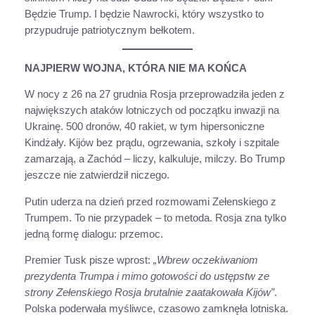
Będzie Trump. I będzie Nawrocki, który wszystko to
przypudruje patriotycznym bełkotem.
NAJPIERW WOJNA, KTÓRA NIE MA KOŃCA
W nocy z 26 na 27 grudnia Rosja przeprowadziła jeden z
największych ataków lotniczych od początku inwazji na
Ukrainę. 500 dronów, 40 rakiet, w tym hipersoniczne
Kindżały. Kijów bez prądu, ogrzewania, szkoły i szpitale
zamarzają, a Zachód – liczy, kalkuluje, milczy. Bo Trump
jeszcze nie zatwierdził niczego.
Putin uderza na dzień przed rozmowami Zełenskiego z
Trumpem. To nie przypadek – to metoda. Rosja zna tylko
jedną formę dialogu: przemoc.
Premier Tusk pisze wprost:
„Wbrew oczekiwaniom
prezydenta Trumpa i mimo gotowości do ustępstw ze
strony Zełenskiego Rosja brutalnie zaatakowała Kijów”
.
Polska poderwała myśliwce, czasowo zamknęła lotniska.