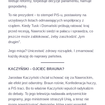
Wetuje reformy, torpeduje decyzje parlamentu, hamuje
gospodarkę.
To nie prezydent – to stempel PiS-u, postawiony na
urzędowych listach odmawiających współpracy z
rządem. Kiedy Tusk i Domański próbują ratować kraj
przed recesją, Nawrocki siedzi w pałacu i sprawdza, co
jeszcze może zablokować, żeby zaszkodzić „tym
drugim”.
Jego misja? Unicestwić zdrowy rozsądek. I zmarnować
każdą okazję do naprawy państwa.
KACZYŃSKI – OJCIEC BRAUNA?
Jarosław Kaczyński chciał schować się za Nawrockim,
ale efekt jest odwrotny. Braun rośnie, Konfederacja huczy,
a PiS traci. Bo to właśnie Kaczyński wpuścił radykalizm
do debaty. To jego telewizja nadawała antysemickie
programy, jego ministrowie straszyli Unią, a teraz nie
mogą powstrzymać demonów, które sami wywołali.