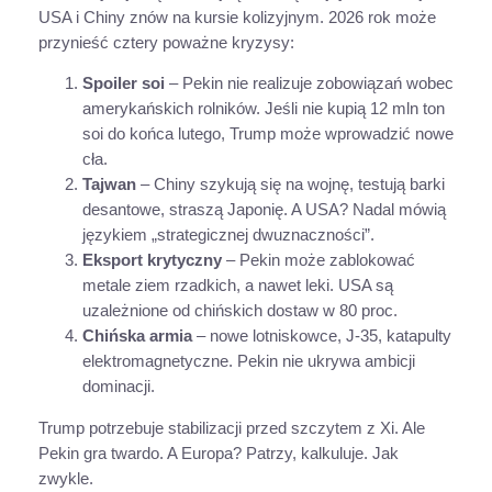
USA i Chiny znów na kursie kolizyjnym. 2026 rok może
przynieść cztery poważne kryzysy:
Spoiler soi
– Pekin nie realizuje zobowiązań wobec
amerykańskich rolników. Jeśli nie kupią 12 mln ton
soi do końca lutego, Trump może wprowadzić nowe
cła.
Tajwan
– Chiny szykują się na wojnę, testują barki
desantowe, straszą Japonię. A USA? Nadal mówią
językiem „strategicznej dwuznaczności”.
Eksport krytyczny
– Pekin może zablokować
metale ziem rzadkich, a nawet leki. USA są
uzależnione od chińskich dostaw w 80 proc.
Chińska armia
– nowe lotniskowce, J-35, katapulty
elektromagnetyczne. Pekin nie ukrywa ambicji
dominacji.
Trump potrzebuje stabilizacji przed szczytem z Xi. Ale
Pekin gra twardo. A Europa? Patrzy, kalkuluje. Jak
zwykle.