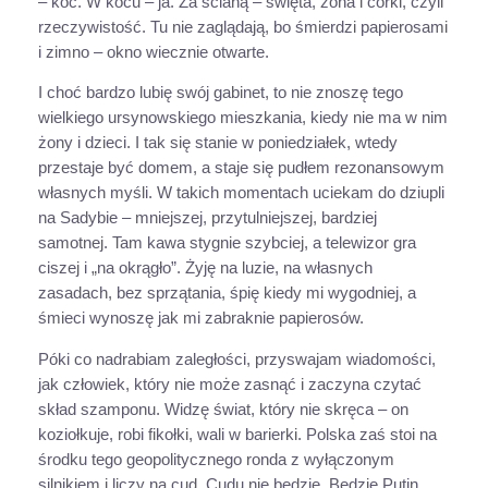
– koc. W kocu – ja. Za ścianą – święta, żona i córki, czyli
rzeczywistość. Tu nie zaglądają, bo śmierdzi papierosami
i zimno – okno wiecznie otwarte.
I choć bardzo lubię swój gabinet, to nie znoszę tego
wielkiego ursynowskiego mieszkania, kiedy nie ma w nim
żony i dzieci. I tak się stanie w poniedziałek, wtedy
przestaje być domem, a staje się pudłem rezonansowym
własnych myśli. W takich momentach uciekam do dziupli
na Sadybie – mniejszej, przytulniejszej, bardziej
samotnej. Tam kawa stygnie szybciej, a telewizor gra
ciszej i „na okrągło”. Żyję na luzie, na własnych
zasadach, bez sprzątania, śpię kiedy mi wygodniej, a
śmieci wynoszę jak mi zabraknie papierosów.
Póki co nadrabiam zaległości, przyswajam wiadomości,
jak człowiek, który nie może zasnąć i zaczyna czytać
skład szamponu. Widzę świat, który nie skręca – on
koziołkuje, robi fikołki, wali w barierki. Polska zaś stoi na
środku tego geopolitycznego ronda z wyłączonym
silnikiem i liczy na cud. Cudu nie będzie. Będzie Putin.