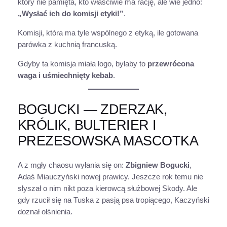
który nie pamięta, kto właściwie ma rację, ale wie jedno:
„Wysłać ich do komisji etyki!”
.
Komisji, która ma tyle wspólnego z etyką, ile gotowana
parówka z kuchnią francuską.
Gdyby ta komisja miała logo, byłaby to
przewrócona
waga i uśmiechnięty kebab
.
BOGUCKI — ZDERZAK,
KRÓLIK, BULTERIER I
PREZESOWSKA MASCOTKA
A z mgły chaosu wyłania się on:
Zbigniew Bogucki
,
Adaś Miauczyński nowej prawicy. Jeszcze rok temu nie
słyszał o nim nikt poza kierowcą służbowej Skody. Ale
gdy rzucił się na Tuska z pasją psa tropiącego, Kaczyński
doznał olśnienia.