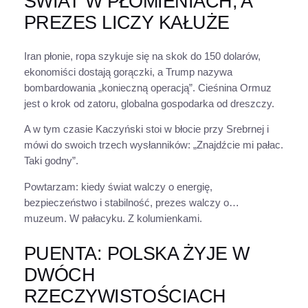
ŚWIAT W PŁOMIENIACH, A
PREZES LICZY KAŁUŻE
Iran płonie, ropa szykuje się na skok do 150 dolarów,
ekonomiści dostają gorączki, a Trump nazywa
bombardowania „konieczną operacją”. Cieśnina Ormuz
jest o krok od zatoru, globalna gospodarka od dreszczy.
A w tym czasie Kaczyński stoi w błocie przy Srebrnej i
mówi do swoich trzech wysłanników: „Znajdźcie mi pałac.
Taki godny”.
Powtarzam: kiedy świat walczy o energię,
bezpieczeństwo i stabilność, prezes walczy o…
muzeum. W pałacyku. Z kolumienkami.
PUENTA: POLSKA ŻYJE W
DWÓCH
RZECZYWISTOŚCIACH