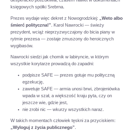
desperacko poszukiwał, czasem nawet w dokumentach
księgowych spółki Srebrna.
Prezes wydaje więc dekret z Nowogrodzkiej:
„Weto albo
śmierć polityczna!”
. Karol Nawrocki — świeży
prezydent, wciąż nieprzyzwyczajony do bicia piany w
rytmie prezesa — zostaje zmuszony do heroicznych
wygibasów.
Nawrocki siedzi jak chomik w labiryncie, w którym
wszystkie korytarze prowadzą do zapadni:
podpisze SAFE — prezes gotuje mu polityczną
egzekucję,
zawetuje SAFE — armia unosi brwi, zbrojeniówka
wpada w szał, a większość kraju pyta, czy on
jeszcze wie, gdzie jest,
nie zrobi nic — wkurzy wszystkich naraz.
W takich momentach człowiek tęskni za przyciskiem:
„Wyloguj z życia publicznego”
.