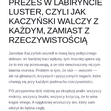
PREZES W LABIRYNCIE
LUSTER, CZYLI JAK
KACZYŃSKI WALCZY Z
KAŻDYM, ZAMIAST Z
RZECZYWISTOŚCIĄ
Jarosław Kaczyński wszedł w nową fazę politycznego
delirium: im bardziej traci wpływy, tym mocniej upiera się,
że to inni się przesuwają, a on stoi niewzruszony niczym
latarnia morska. Problem w tym, że stoi — owszem —
ale na glinianych, krzywych i pożyczonych nogach, które
chwieją się przy każdym podmuchu rzeczywistości.
PiS przypomina dziś rodzinę po eksplozji pralki: wszyscy
mokrzy, wszyscy brudni, wszyscy krzyczą, że to wina
kogoś innego. A najgłośniej wrzeszczy ten, który sam
włożył do bębna cegłę.