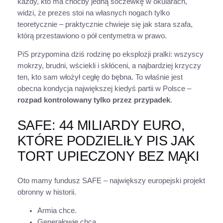
każdy, kto ma choćby jedną soczewkę w okularach,
widzi, że prezes stoi na własnych nogach tylko
teoretycznie – praktycznie chwieje się jak stara szafa,
którą przestawiono o pół centymetra w prawo.
PiS przypomina dziś rodzinę po eksplozji pralki: wszyscy
mokrzy, brudni, wściekli i skłóceni, a najbardziej krzyczy
ten, kto sam włożył cegłę do bębna. To właśnie jest
obecna kondycja największej kiedyś partii w Polsce –
rozpad kontrolowany tylko przez przypadek
.
SAFE: 44 MILIARDY EURO,
KTÓRE PODZIELIŁY PIS JAK
TORT UPIECZONY BEZ MĄKI
Oto mamy fundusz SAFE – największy europejski projekt
obronny w historii.
Armia chce.
Generałowie chcą.