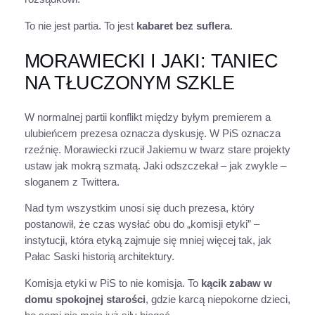
To nie jest partia. To jest
kabaret bez suflera
.
MORAWIECKI I JAKI: TANIEC
NA TŁUCZONYM SZKLE
W normalnej partii konflikt między byłym premierem a
ulubieńcem prezesa oznacza dyskusję. W PiS oznacza
rzeźnię. Morawiecki rzucił Jakiemu w twarz stare projekty
ustaw jak mokrą szmatą. Jaki odszczekał – jak zwykle –
sloganem z Twittera.
Nad tym wszystkim unosi się duch prezesa, który
postanowił, że czas wysłać obu do „komisji etyki” –
instytucji, która etyką zajmuje się mniej więcej tak, jak
Pałac Saski historią architektury.
Komisja etyki w PiS to nie komisja. To
kącik zabaw w
domu spokojnej starości
, gdzie karcą niepokorne dzieci,