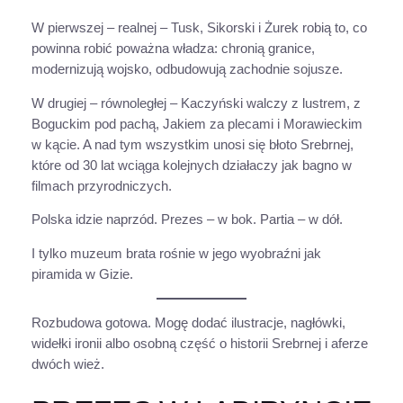
W pierwszej – realnej – Tusk, Sikorski i Żurek robią to, co
powinna robić poważna władza: chronią granice,
modernizują wojsko, odbudowują zachodnie sojusze.
W drugiej – równoległej – Kaczyński walczy z lustrem, z
Boguckim pod pachą, Jakiem za plecami i Morawieckim
w kącie. A nad tym wszystkim unosi się błoto Srebrnej,
które od 30 lat wciąga kolejnych działaczy jak bagno w
filmach przyrodniczych.
Polska idzie naprzód. Prezes – w bok. Partia – w dół.
I tylko muzeum brata rośnie w jego wyobraźni jak
piramida w Gizie.
Rozbudowa gotowa. Mogę dodać ilustracje, nagłówki,
widełki ironii albo osobną część o historii Srebrnej i aferze
dwóch wież.