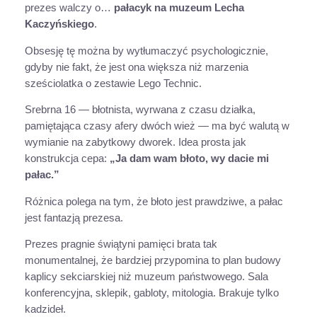
prezes walczy o…
pałacyk na muzeum Lecha
Kaczyńskiego
.
Obsesję tę można by wytłumaczyć psychologicznie,
gdyby nie fakt, że jest ona większa niż marzenia
sześciolatka o zestawie Lego Technic.
Srebrna 16 — błotnista, wyrwana z czasu działka,
pamiętająca czasy afery dwóch wież — ma być walutą w
wymianie na zabytkowy dworek. Idea prosta jak
konstrukcja cepa:
„Ja dam wam błoto, wy dacie mi
pałac.”
Różnica polega na tym, że błoto jest prawdziwe, a pałac
jest fantazją prezesa.
Prezes pragnie świątyni pamięci brata tak
monumentalnej, że bardziej przypomina to plan budowy
kaplicy sekciarskiej niż muzeum państwowego. Sala
konferencyjna, sklepik, gabloty, mitologia. Brakuje tylko
kadzideł.