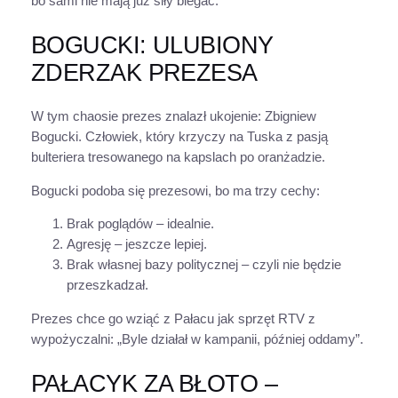
bo sami nie mają już siły biegać.
BOGUCKI: ULUBIONY
ZDERZAK PREZESA
W tym chaosie prezes znalazł ukojenie: Zbigniew
Bogucki. Człowiek, który krzyczy na Tuska z pasją
bulteriera tresowanego na kapslach po oranżadzie.
Bogucki podoba się prezesowi, bo ma trzy cechy:
Brak poglądów – idealnie.
Agresję – jeszcze lepiej.
Brak własnej bazy politycznej – czyli nie będzie
przeszkadzał.
Prezes chce go wziąć z Pałacu jak sprzęt RTV z
wypożyczalni: „Byle działał w kampanii, później oddamy”.
PAŁACYK ZA BŁOTO –