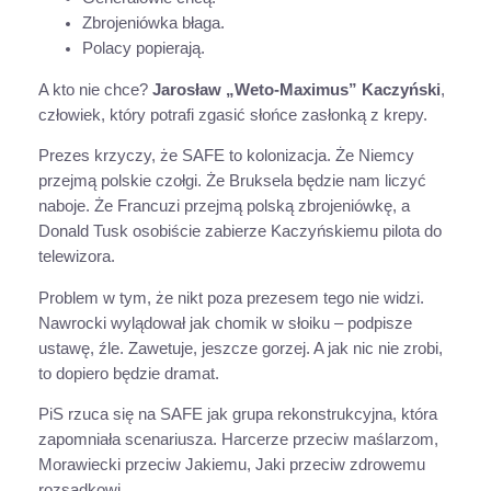
Zbrojeniówka błaga.
Polacy popierają.
A kto nie chce?
Jarosław „Weto-Maximus” Kaczyński
,
człowiek, który potrafi zgasić słońce zasłonką z krepy.
Prezes krzyczy, że SAFE to kolonizacja. Że Niemcy
przejmą polskie czołgi. Że Bruksela będzie nam liczyć
naboje. Że Francuzi przejmą polską zbrojeniówkę, a
Donald Tusk osobiście zabierze Kaczyńskiemu pilota do
telewizora.
Problem w tym, że nikt poza prezesem tego nie widzi.
Nawrocki wylądował jak chomik w słoiku – podpisze
ustawę, źle. Zawetuje, jeszcze gorzej. A jak nic nie zrobi,
to dopiero będzie dramat.
PiS rzuca się na SAFE jak grupa rekonstrukcyjna, która
zapomniała scenariusza. Harcerze przeciw maślarzom,
Morawiecki przeciw Jakiemu, Jaki przeciw zdrowemu
rozsądkowi.